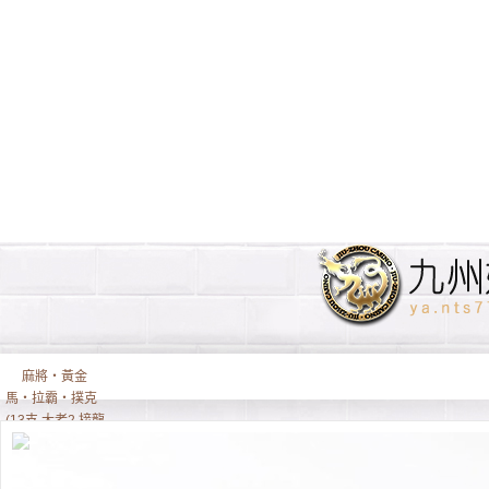
麻將‧黃金
馬‧拉霸‧撲克
(13支,大老2,接龍,
排7)