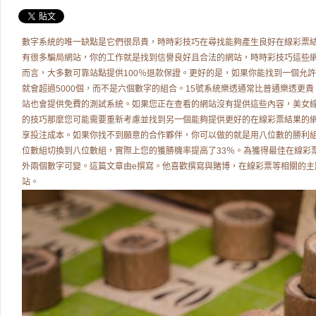
數字系統的唯一缺點是它們很昂貴，時時彩技巧在尋找能夠產生良好在線彩票
有很多騙局網站，你的工作就是找到信譽良好且合法的網站，時時彩技巧這些
而言，大多數可靠站點提供100％退款保證。更好的是，如果你能找到一個允許
就會超過5000個，而不是六個數字的組合。15號系統樂透通常比普通樂透更
站也會提供免費的測試系統。如果您正在查看的網站沒有提供這些內容，
美女
的技巧
那麼您可能需要重新考慮並找到另一個能夠提供更好的在線彩票結果的
享投注成本。如果你找不到願意的合作夥伴，你可以做的就是用八位數的勝利
位數組切換到八位數組，實際上您的獲勝機率提高了33％。為獲得最佳在線彩
外兩個數字可變。這篇文章由e撰寫。他喜歡撰寫與賭博，在線彩票等相關的主
站。