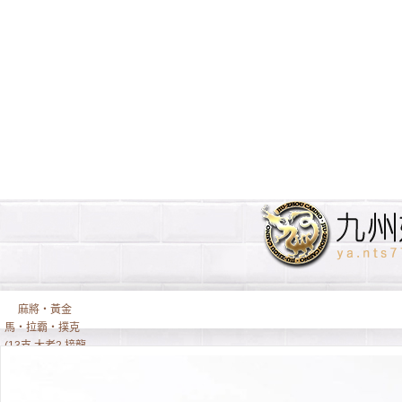
麻將‧黃金
馬‧拉霸‧撲克
(13支,大老2,接龍,
排7)