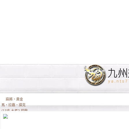
麻將‧黃金
馬‧拉霸‧撲克
(13支,大老2,接龍,
排7)