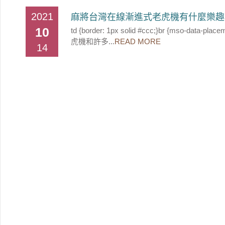
2021
麻將台灣在線漸進式老虎機有什麼樂趣
10
td {border: 1px solid #ccc;}br {mso-data
虎機和許多...
READ MORE
14