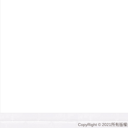
CopyRight © 2021