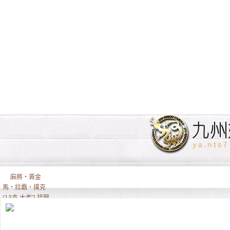
麻將‧黃金
馬‧拉霸‧撲克
(13支,大老2,接龍,
排7)