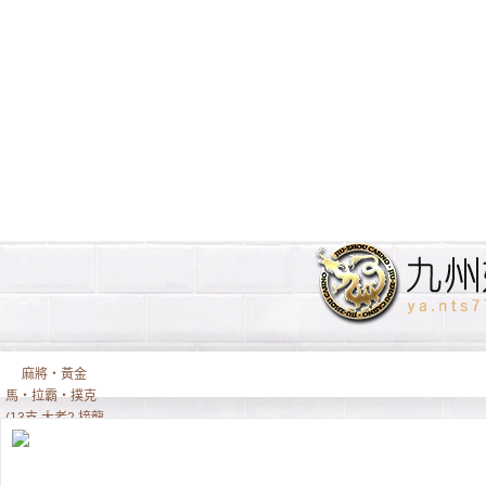
麻將‧黃金
馬‧拉霸‧撲克
(13支,大老2,接龍,
排7)