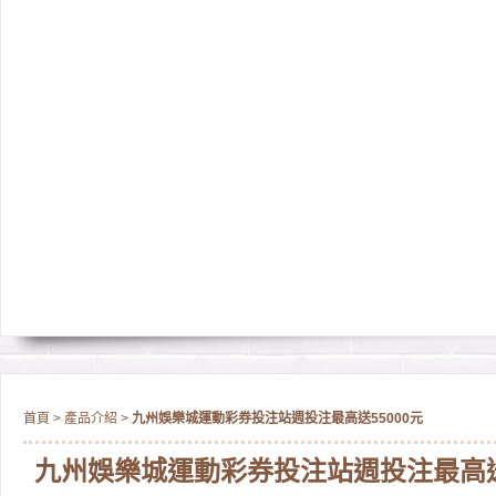
首頁
>
產品介紹
>
九州娛樂城運動彩券投注站週投注最高送55000元
九州娛樂城運動彩券投注站週投注最高送5